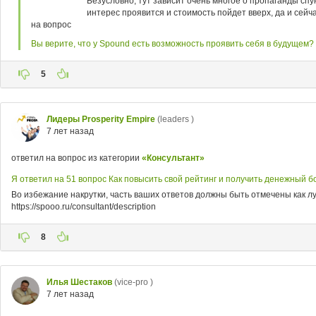
Безусловно, тут зависит очень многое о пропаганды спу
интерес проявится и стоимость пойдет вверх, да и сейч
на вопрос
Вы верите, что у Spound есть возможность проявить себя в будущем?
5
Лидеры Prosperity Empire
(leaders )
7 лет назад
ответил на вопрос из категории
«Консультант»
Я ответил на 51 вопрос Как повысить свой рейтинг и получить денежный б
Во избежание накрутки, часть ваших ответов должны быть отмечены как лу
https://spooo.ru/consultant/description
8
Илья Шестаков
(vice-pro )
7 лет назад