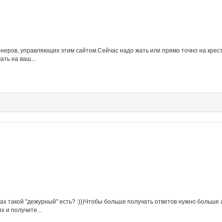
неров, управляющих этим сайтом.Сейчас надо жать или прямо точно на крести
ть на ваш...
ах такой "дежурный" есть? :)))Чтобы больше получать ответов нужно больше
х и получите...