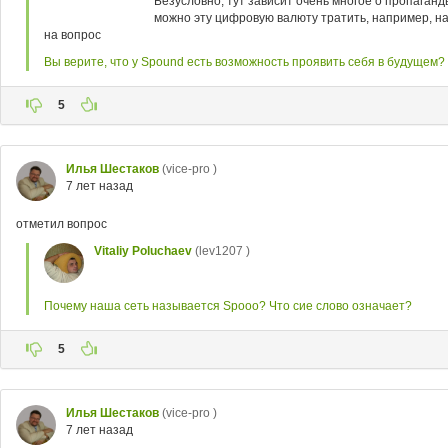
Безусловно, тут зависит очень многое о пропаганд
можно эту цифровую валюту тратить, например, на
на вопрос
Вы верите, что у Spound есть возможность проявить себя в будущем?
5
Илья Шестаков
(vice-pro )
7 лет назад
отметил вопрос
Vitaliy Poluchaev
(lev1207 )
Почему наша сеть называется Spooo? Что сие слово означает?
5
Илья Шестаков
(vice-pro )
7 лет назад