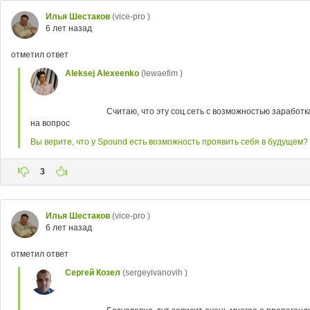
Илья Шестаков
(vice-pro )
6 лет назад
отметил ответ
Aleksej Alexeenko
(lewaefim )
Считаю, что эту соц.сеть с возможностью заработ
на вопрос
Вы верите, что у Spound есть возможность проявить себя в будущем?
3
Илья Шестаков
(vice-pro )
6 лет назад
отметил ответ
Сергей Козел
(sergeyivanovih )