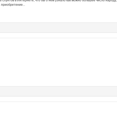
ы спунтов в Интернете, что бы о нем узнало как можно большее число народу,
 приобретение...