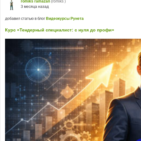
romiks ramazan
(romiks )
3 месяца назад
добавил статью в блог
Видеокурсы Рунета
Курс «Тендерный специалист: с нуля до профи»