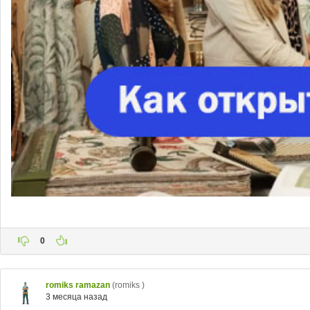
0
romiks ramazan
(romiks )
3 месяца назад