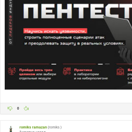
0
romiks ramazan
(romiks )