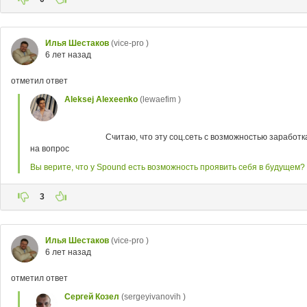
Илья Шестаков
(vice-pro )
6 лет назад
отметил ответ
Aleksej Alexeenko
(lewaefim )
Считаю, что эту соц.сеть с возможностью заработ
на вопрос
Вы верите, что у Spound есть возможность проявить себя в будущем?
3
Илья Шестаков
(vice-pro )
6 лет назад
отметил ответ
Сергей Козел
(sergeyivanovih )