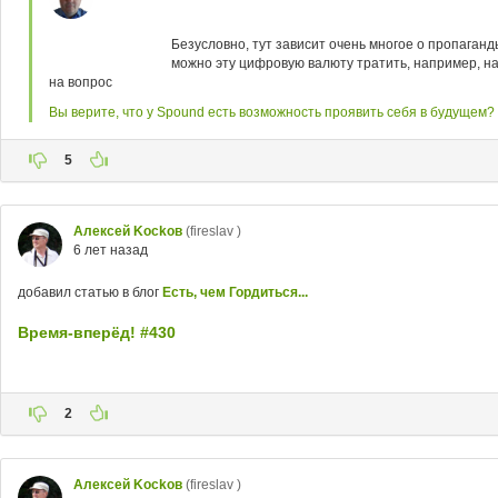
Безусловно, тут зависит очень многое о пропаганд
можно эту цифровую валюту тратить, например, на
на вопрос
Вы верите, что у Spound есть возможность проявить себя в будущем?
5
Aлексей Kockoв
(fireslav )
6 лет назад
добавил статью в блог
Есть, чем Гордиться...
Время-вперёд! #430
2
Aлексей Kockoв
(fireslav )