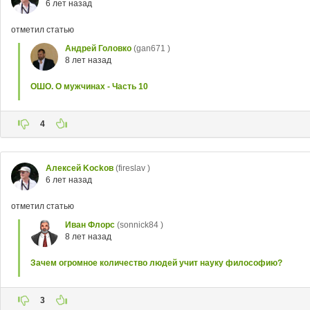
6 лет назад
отметил статью
Андрей Головко
(gan671 )
8 лет назад
ОШО. О мужчинах - Часть 10
4
Aлексей Kockoв
(fireslav )
6 лет назад
отметил статью
Иван Флорс
(sonnick84 )
8 лет назад
Зачем огромное количество людей учит науку философию?
3