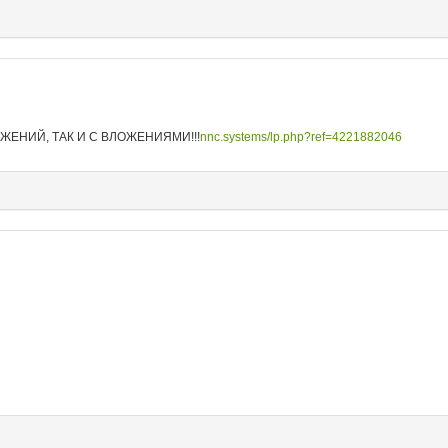
ОЖЕНИЙ, ТАК И С ВЛОЖЕНИЯМИ!!!
nnc.systems/lp.php?ref=4221882046