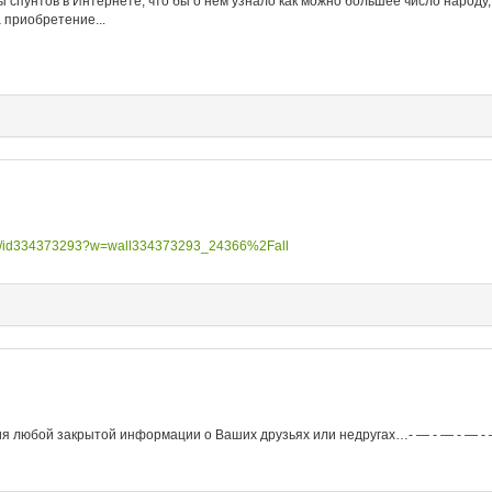
ы спунтов в Интернете, что бы о нем узнало как можно большее число народу,
 приобретение...
m/id334373293?w=wall334373293_24366%2Fall
 любой закрытой информации о Ваших друзьях или недругах…- — - — - — - —