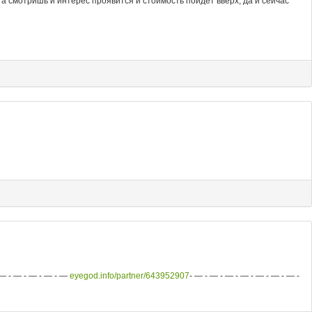
 а смотришь и интерес проявится и стоимость пойдет вверх, да и сейчас
 - — - — - — - —
eyegod.info/partner/643952907
- — - — - — - — - — - — - — -