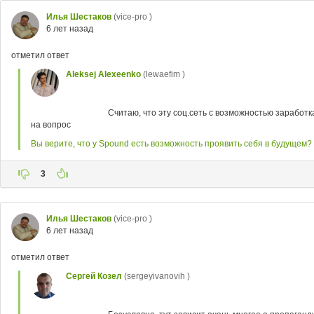
Илья Шестаков
(vice-pro )
6 лет назад
отметил ответ
Aleksej Alexeenko
(lewaefim )
Считаю, что эту соц.сеть с возможностью заработ
на вопрос
Вы верите, что у Spound есть возможность проявить себя в будущем?
3
Илья Шестаков
(vice-pro )
6 лет назад
отметил ответ
Сергей Козел
(sergeyivanovih )