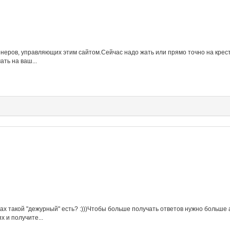
неров, управляющих этим сайтом.Сейчас надо жать или прямо точно на крести
ть на ваш...
ах такой "дежурный" есть? :)))Чтобы больше получать ответов нужно больше
х и получите...