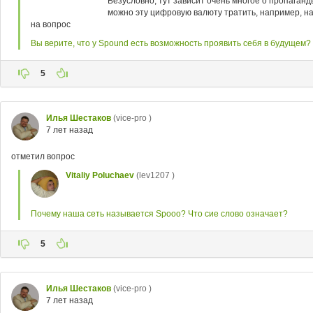
Безусловно, тут зависит очень многое о пропаганд
можно эту цифровую валюту тратить, например, на
на вопрос
Вы верите, что у Spound есть возможность проявить себя в будущем?
5
Илья Шестаков
(vice-pro )
7 лет назад
отметил вопрос
Vitaliy Poluchaev
(lev1207 )
Почему наша сеть называется Spooo? Что сие слово означает?
5
Илья Шестаков
(vice-pro )
7 лет назад