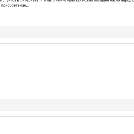
ы спунтов в Интернете, что бы о нем узнало как можно большее число народу,
 приобретение...