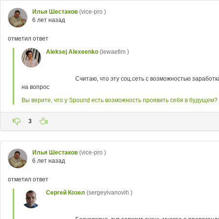
Илья Шестаков
(vice-pro )
6 лет назад
отметил ответ
Aleksej Alexeenko
(lewaefim )
Считаю, что эту соц.сеть с возможностью заработ
на вопрос
Вы верите, что у Spound есть возможность проявить себя в будущем?
3
Илья Шестаков
(vice-pro )
6 лет назад
отметил ответ
Сергей Козел
(sergeyivanovih )