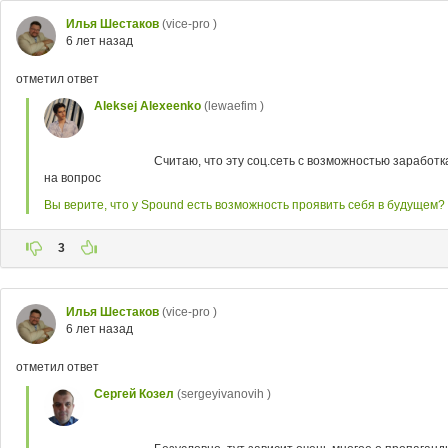
Илья Шестаков
(vice-pro )
6 лет назад
отметил ответ
Aleksej Alexeenko
(lewaefim )
Считаю, что эту соц.сеть с возможностью заработ
на вопрос
Вы верите, что у Spound есть возможность проявить себя в будущем?
3
Илья Шестаков
(vice-pro )
6 лет назад
отметил ответ
Сергей Козел
(sergeyivanovih )