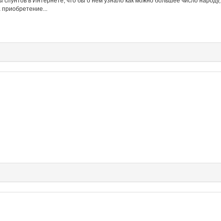
ы спунтов в Интернете, что бы о нем узнало как можно большее число народу,
 приобретение...