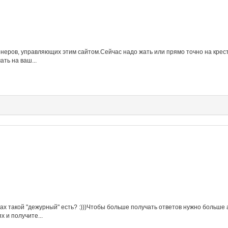
неров, управляющих этим сайтом.Сейчас надо жать или прямо точно на крести
ть на ваш...
ах такой "дежурный" есть? :)))Чтобы больше получать ответов нужно больше
х и получите...