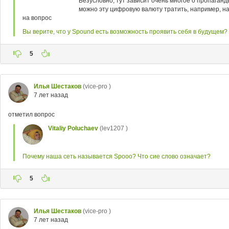
Безусловно, тут зависит очень многое о пропаганд
можно эту цифровую валюту тратить, например, на
на вопрос
Вы верите, что у Spound есть возможность проявить себя в будущем?
5
Илья Шестаков
(vice-pro )
7 лет назад
отметил вопрос
Vitaliy Poluchaev
(lev1207 )
Почему наша сеть называется Spooo? Что сие слово означает?
5
Илья Шестаков
(vice-pro )
7 лет назад