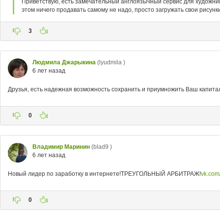
Приветствую, есть замечательный англоязычный сервис для художников
этом ничего продавать самому не надо, просто загружать свои рисунк
3
Людмила Джарыкина
(lyudmila )
6 лет назад
Друзья, есть надежная возможность сохранить и приумножить Ваш капитал
0
Владимир Маринин
(blad9 )
6 лет назад
Новый лидер по заработку в интернете!ТРЕУГОЛЬНЫЙ АРБИТРАЖ!
vk.co
0