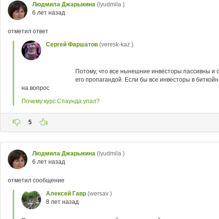
Людмила Джарыкина
(lyudmila )
6 лет назад
отметил ответ
Сергей Фаршатов
(veresk-kaz )
Потому, что все нынешние инвесторы пассивны и сч
его пропагандой. Если бы все инвесторы в биткойн 
на вопрос
Почему курс Спаунда упал?
5
Людмила Джарыкина
(lyudmila )
6 лет назад
отметил сообщение
Алексей Гавр
(wersav )
8 лет назад