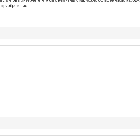
ы спунтов в Интернете, что бы о нем узнало как можно большее число народу,
 приобретение...