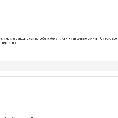
итают, что люди сами по себе набегут и скупят дешевые спунты. От того все 
сидели на...