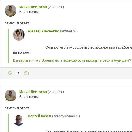
Илья Шестаков
(vice-pro )
6 лет назад
отметил ответ
Aleksej Alexeenko
(lewaefim )
Считаю, что эту соц.сеть с возможностью заработ
на вопрос
Вы верите, что у Spound есть возможность проявить себя в будущем?
3
Илья Шестаков
(vice-pro )
6 лет назад
отметил ответ
Сергей Козел
(sergeyivanovih )