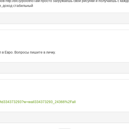
 http://bit.ly/polotnoТам просто загружаешь свои рисунки и получаешь с кажд
и, доход стабильный
 в Евро. Вопросы пишите в личку.
m/id334373293?w=wall334373293_24366%2Fall