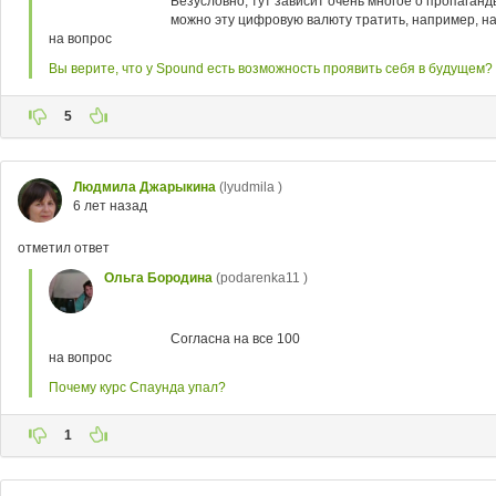
Безусловно, тут зависит очень многое о пропаганд
можно эту цифровую валюту тратить, например, на
на вопрос
Вы верите, что у Spound есть возможность проявить себя в будущем?
5
Людмила Джарыкина
(lyudmila )
6 лет назад
отметил ответ
Ольга Бородина
(podarenka11 )
Согласна на все 100
на вопрос
Почему курс Спаунда упал?
1