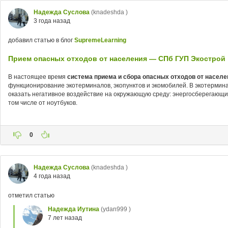
Надежда Суслова
(knadeshda )
3 года назад
добавил статью в блог
SupremeLearning
Прием опасных отходов от населения — СПб ГУП Экострой
В настоящее время
система приема и сбора опасных отходов от населе
функционирование экотерминалов, экопунктов и экомобилей. В экотерми
оказать негативное воздействие на окружающую среду: энергосберегающ
том числе от ноутбуков.
0
Надежда Суслова
(knadeshda )
4 года назад
отметил статью
Надежда Иутина
(ydan999 )
7 лет назад