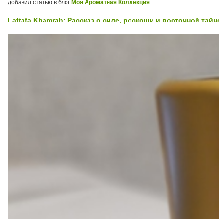
добавил статью в блог
Моя Ароматная Коллекция
Lattafa Khamrah: Рассказ о силе, роскоши и восточной тайн