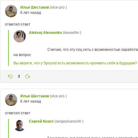
Илья Шестаков
(vice-pro )
6 лет назад
отметил ответ
Aleksej Alexeenko
(lewaefim )
Считаю, что эту соц.сеть с возможностью заработ
на вопрос
Вы верите, что у Spound есть возможность проявить себя в будущем?
3
Илья Шестаков
(vice-pro )
6 лет назад
отметил ответ
Сергей Козел
(sergeyivanovih )