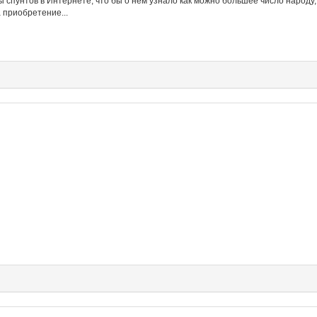
ы спунтов в Интернете, что бы о нем узнало как можно большее число народу,
 приобретение...