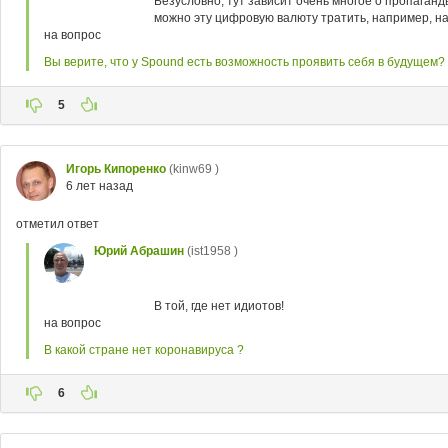
Безусловно, тут зависит очень многое о пропаганд
можно эту цифровую валюту тратить, например, на
на вопрос
Вы верите, что у Spound есть возможность проявить себя в будущем?
5
Игорь Кипоренко
(kinw69 )
6 лет назад
отметил ответ
Юрий Абрашин
(ist1958 )
В той, где нет идиотов!
на вопрос
В какой стране нет коронавируса ?
6