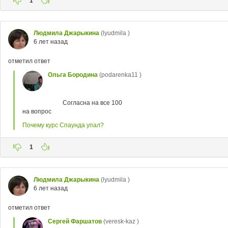
1
Людмила Джарыкина
(lyudmila )
6 лет назад
отметил ответ
Ольга Бородина
(podarenka11 )
Согласна на все 100
на вопрос
Почему курс Спаунда упал?
1
Людмила Джарыкина
(lyudmila )
6 лет назад
отметил ответ
Сергей Фаршатов
(veresk-kaz )