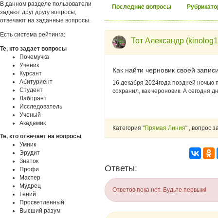
В данном разделе пользователи
Последние вопросы
Рубрикато
задают друг другу вопросы,
отвечают на заданные вопросы.
Есть система рейтинга:
Тот Александр (kinolog
Те, кто задает вопросы
Почемучка
Ученик
Как найти черновик своей запис
Курсант
Абитуриент
16 декабря 2024года поздней ночью п
Студент
сохранил, как чероновик. А сегодня 
Лаборант
Исследователь
Ученый
Академик
Категория "
Прямая Линия
" , вопрос 
Те, кто отвечает на вопросы
Умник
Эрудит
Знаток
Ответы:
Профи
Мастер
Мудрец
Ответов пока нет. Будьте первым!
Гений
Просветленный
Высший разум