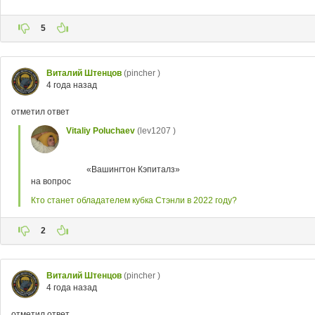
5
Виталий Штенцов
(pincher )
4 года назад
отметил ответ
Vitaliy Poluchaev
(lev1207 )
«Вашингтон Кэпиталз»
на вопрос
Кто станет обладателем кубка Стэнли в 2022 году?
2
Виталий Штенцов
(pincher )
4 года назад
отметил ответ