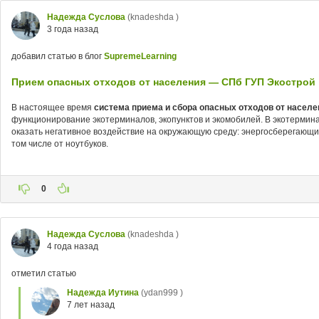
Надежда Суслова
(knadeshda )
3 года назад
добавил статью в блог
SupremeLearning
Прием опасных отходов от населения — СПб ГУП Экострой
В настоящее время
система приема и сбора опасных отходов от населе
функционирование экотерминалов, экопунктов и экомобилей. В экотерми
оказать негативное воздействие на окружающую среду: энергосберегающ
том числе от ноутбуков.
0
Надежда Суслова
(knadeshda )
4 года назад
отметил статью
Надежда Иутина
(ydan999 )
7 лет назад