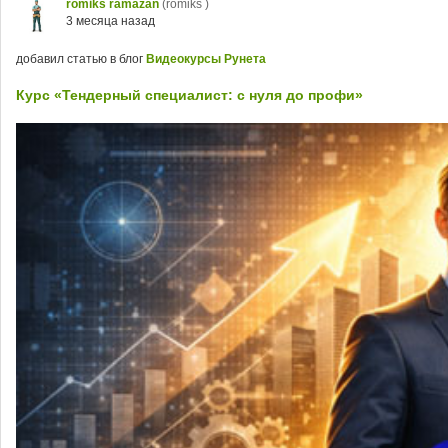
romiks ramazan
(romiks )
3 месяца назад
добавил статью в блог
Видеокурсы Рунета
Курс «Тендерный специалист: с нуля до профи»