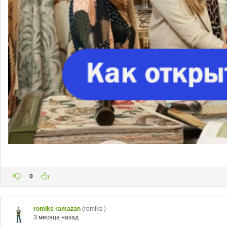
0
romiks ramazan
(romiks )
3 месяца назад