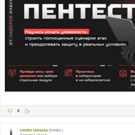
0
romiks ramazan
(romiks )