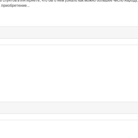
ы спунтов в Интернете, что бы о нем узнало как можно большее число народу,
 приобретение...