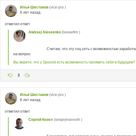
Илья Шестаков
(vice-pro )
6 лет назад
отметил ответ
Aleksej Alexeenko
(lewaefim )
Считаю, что эту соц.сеть с возможностью заработ
на вопрос
Вы верите, что у Spound есть возможность проявить себя в будущем?
3
Илья Шестаков
(vice-pro )
6 лет назад
отметил ответ
Сергей Козел
(sergeyivanovih )