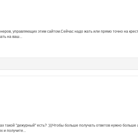
неров, управляющих этим сайтом.Сейчас надо жать или прямо точно на крести
ть на ваш...
ах такой "дежурный" есть? :)))Чтобы больше получать ответов нужно больше
х и получите...