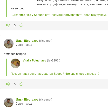
Безусловно, тут зависит очень многое о пропаганд
можно эту цифровую валюту тратить, например, на
на вопрос
Вы верите, что у Spound есть возможность проявить себя в будущем?
5
Илья Шестаков
(vice-pro )
7 лет назад
отметил вопрос
Vitaliy Poluchaev
(lev1207 )
Почему наша сеть называется Spooo? Что сие слово означает?
5
Илья Шестаков
(vice-pro )
7 лет назад