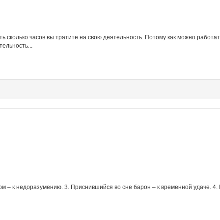
ть сколько часов вы тратите на свою деятельность. Потому как можно работать
ельность...
ом – к недоразумению. 3. Приснившийся во сне барон – к временной удаче. 4.