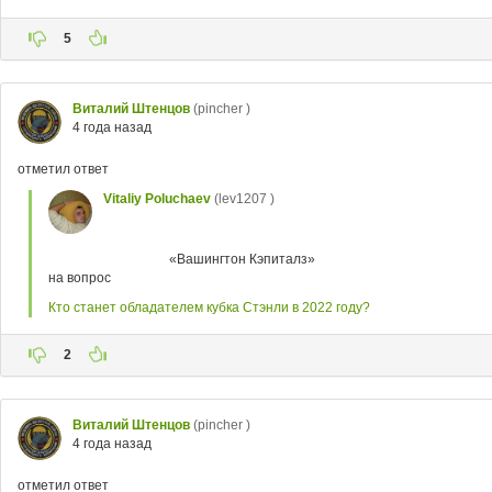
5
Виталий Штенцов
(pincher )
4 года назад
отметил ответ
Vitaliy Poluchaev
(lev1207 )
«Вашингтон Кэпиталз»
на вопрос
Кто станет обладателем кубка Стэнли в 2022 году?
2
Виталий Штенцов
(pincher )
4 года назад
отметил ответ