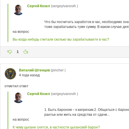
Сергей Козел
(sergeyivanovih )
Что бы посчитать заработок в час, необходимо зна
тоже зарабатывать туже сумму. В каком случае деят
на вопрос
Вы когда нибудь считали сколько вы зарабатываете в час?
1
Виталий Штенцов
(pincher )
4 года назад
отметил ответ
Сергей Козел
(sergeyivanovih )
1. Быть бароном – к капризам.2. Общаться с барон
рантье или жить на средства от сдачи...
на вопрос
К чему цыгане снятся, в частности цыганский барон?