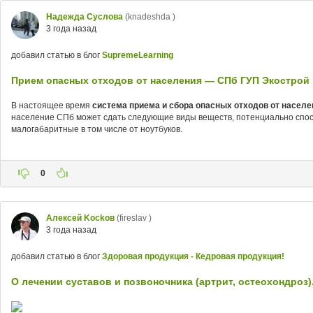
Надежда Суслова
(knadeshda )
3 года назад
добавил статью в блог
SupremeLearning
Прием опасных отходов от населения — СПб ГУП Экострой
В настоящее время
система приема и сбора опасных отходов от населе
население СПб может сдать следующие виды веществ, потенциально спос
малогабаритные в том числе от ноутбуков.
0
Aлексей Kockoв
(fireslav )
3 года назад
добавил статью в блог
Здоровая продукция - Кедровая продукция!
О лечении суставов и позвоночника (артрит, остеохондроз)