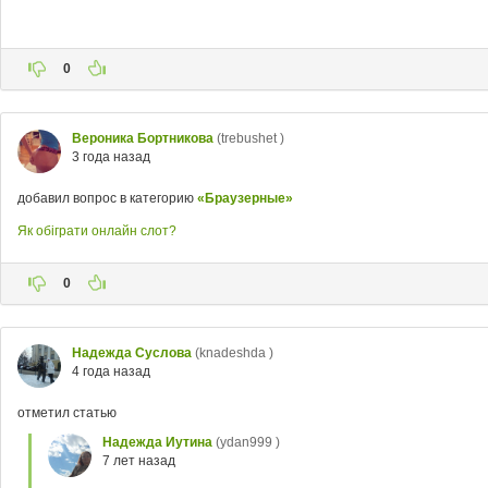
0
Вероника Бортникова
(trebushet )
3 года назад
добавил вопрос в категорию
«Браузерные»
Як обіграти онлайн слот?
0
Надежда Суслова
(knadeshda )
4 года назад
отметил статью
Надежда Иутина
(ydan999 )
7 лет назад