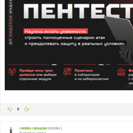
0
romiks ramazan
(romiks )