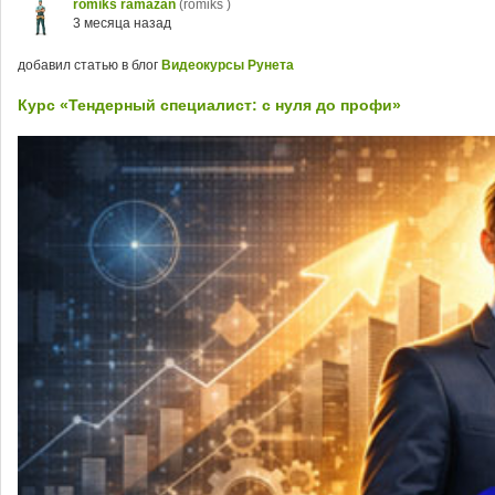
romiks ramazan
(romiks )
3 месяца назад
добавил статью в блог
Видеокурсы Рунета
Курс «Тендерный специалист: с нуля до профи»