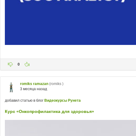
0
romiks ramazan
(romiks )
3 месяца назад
добавил статью в блог
Видеокурсы Рунета
Курс «Онкопрофилактика для здоровья»