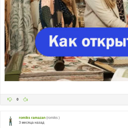
0
romiks ramazan
(romiks )
3 месяца назад