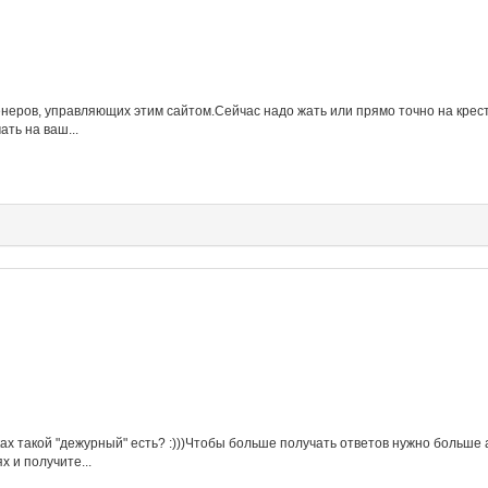
неров, управляющих этим сайтом.Сейчас надо жать или прямо точно на крести
ть на ваш...
ах такой "дежурный" есть? :)))Чтобы больше получать ответов нужно больше
х и получите...