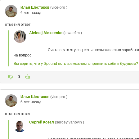
Илья Шестаков
(vice-pro )
6 лет назад
отметил ответ
Aleksej Alexeenko
(lewaefim )
Считаю, что эту соц.сеть с возможностью заработ
на вопрос
Вы верите, что у Spound есть возможность проявить себя в будущем?
3
Илья Шестаков
(vice-pro )
6 лет назад
отметил ответ
Сергей Козел
(sergeyivanovih )