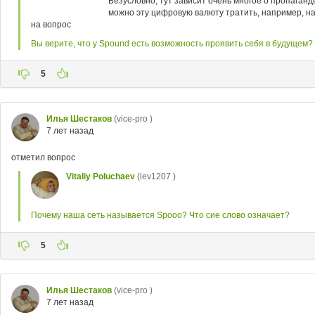
Безусловно, тут зависит очень многое о пропаганд
можно эту цифровую валюту тратить, например, на
на вопрос
Вы верите, что у Spound есть возможность проявить себя в будущем?
5
Илья Шестаков
(vice-pro )
7 лет назад
отметил вопрос
Vitaliy Poluchaev
(lev1207 )
Почему наша сеть называется Spooo? Что сие слово означает?
5
Илья Шестаков
(vice-pro )
7 лет назад