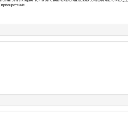
ы спунтов в Интернете, что бы о нем узнало как можно большее число народу,
 приобретение...