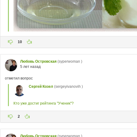
10
Любовь Островская
(syperwoman )
5 лет назад
отметил вопрос
Сергей Козел
(sergeyivanovih )
Кто уже достиг рейтинга "Ученик"?
2
Любовь Островская
(syperwoman )