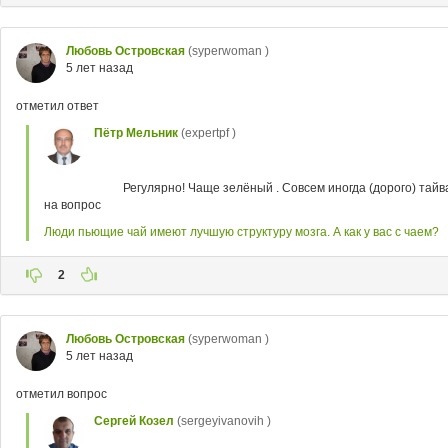
Любовь Островская
(syperwoman )
5 лет назад
отметил ответ
Пётр Мельник
(expertpf )
Регулярно! Чаще зелёный . Совсем иногда (дорого) тай
на вопрос
Люди пьющие чай имеют лучшую структуру мозга. А как у вас с чаем?
2
Любовь Островская
(syperwoman )
5 лет назад
отметил вопрос
Сергей Козел
(sergeyivanovih )